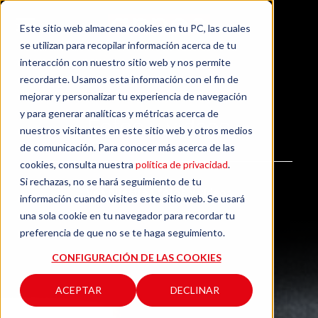
Este sitio web almacena cookies en tu PC, las cuales
se utilizan para recopilar información acerca de tu
interacción con nuestro sitio web y nos permite
recordarte. Usamos esta información con el fin de
mejorar y personalizar tu experiencia de navegación
y para generar analíticas y métricas acerca de
Fotos y vídeos
nuestros visitantes en este sitio web y otros medios
de comunicación. Para conocer más acerca de las
cookies, consulta nuestra
política de privacidad
.
Si rechazas, no se hará seguimiento de tu
Vea nuestras fotos y vídeos
información cuando visites este sitio web. Se usará
una sola cookie en tu navegador para recordar tu
preferencia de que no se te haga seguimiento.
CONFIGURACIÓN DE LAS COOKIES
ACEPTAR
DECLINAR