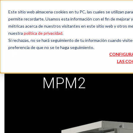
Medios corporativos
Este sitio web almacena cookies en tu PC, las cuales se utilizan par
permite recordarte. Usamos esta información con el fin de mejorar y 
Su socio mundial
métricas acerca de nuestros visitantes en este sitio web y otros m
Emp
para soluciones minoristas
nuestra
política de privacidad
.
Si rechazas, no se hará seguimiento de tu información cuando visite
preferencia de que no se te haga seguimiento.
CONFIGUR
MPM2
LAS CO
MEDIUM POWER
MPM2