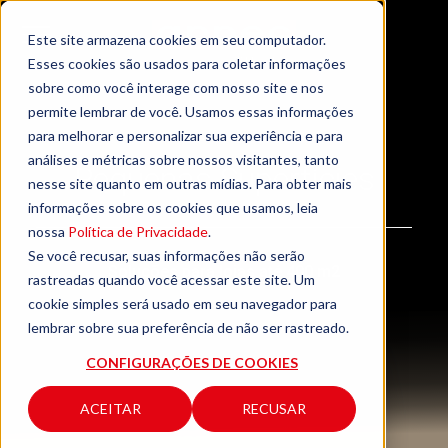
Este site armazena cookies em seu computador.
Esses cookies são usados para coletar informações
sobre como você interage com nosso site e nos
permite lembrar de você. Usamos essas informações
para melhorar e personalizar sua experiência e para
análises e métricas sobre nossos visitantes, tanto
Pequenas Superfícies
nesse site quanto em outras mídias. Para obter mais
informações sobre os cookies que usamos, leia
nossa
Política de Privacidade
.
Se você recusar, suas informações não serão
Soluções para lojas até 400 m2
rastreadas quando você acessar este site. Um
cookie simples será usado em seu navegador para
lembrar sobre sua preferência de não ser rastreado.
CONFIGURAÇÕES DE COOKIES
ACEITAR
RECUSAR