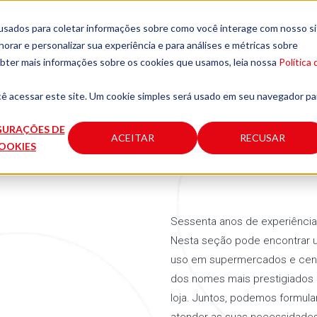
usados para coletar informações sobre como você interage com nosso si
rar e personalizar sua experiência e para análises e métricas sobre
obter mais informações sobre os cookies que usamos, leia nossa
Política 
Empresa
Produtos
Soluções
Serviço e Assistênc
cê acessar este site. Um cookie simples será usado em seu navegador pa
GURAÇÕES DE
ACEITAR
RECUSAR
OOKIES
Sessenta anos de experiência
Nesta seção pode encontrar 
uso em supermercados e centr
dos nomes mais prestigiados 
loja. Juntos, podemos formula