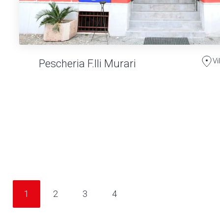
Vi
Pescheria F.lli Murari
1
2
3
4