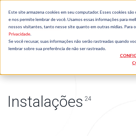
Media corporativa
Este site armazena cookies em seu computador. Esses cookies são 
e nos permite lembrar de você. Usamos essas informações para melho
O seu parceiro global
nossos visitantes, tanto nesse site quanto em outras mídias. Para 
para soluções de retalho
Privacidade
.
Se você recusar, suas informações não serão rastreadas quando vo
lembrar sobre sua preferência de não ser rastreado.
CONFI
Projetos
C
Instalações
24