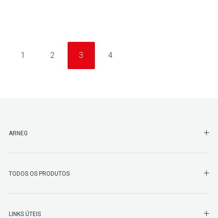
1
2
3
4
SHO
ARNEG
SHO
TODOS OS PRODUTOS
SHO
LINKS ÚTEIS