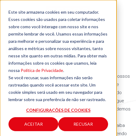
Este site armazena cookies em seu computador.
Esses cookies são usados para coletar informações
sobre como você interage com nosso site e nos
permite lembrar de você. Usamos essas informações
para melhorar e personalizar sua experiência e para
Instalações
24
análises e métricas sobre nossos visitantes, tanto
nesse site quanto em outras mídias. Para obter mais
informações sobre os cookies que usamos, leia
Sessenta anos de experiência ao seu serviço.
nossa
Política de Privacidade
.
Nesta seção pode encontrar uma ampla seleção do nossos
Se você recusar, suas informações não serão
produtos mais vendidos, em uso em supermercados e
rastreadas quando você acessar este site. Um
cookie simples será usado em seu navegador para
centros de distribuição de todos os tamanhos, incluindo
lembrar sobre sua preferência de não ser rastreado.
alguns dos nomes mais prestigiados do mundo. Navegue
para encontrar ideias para sua própria loja. Juntos, podemos
CONFIGURAÇÕES DE COOKIES
formular um projeto único e personalizado, feito à sua
ACEITAR
RECUSAR
medida para atender as suas necessidades diárias. Saiba
mais sobre as nossas instalações de maior sucesso lendo